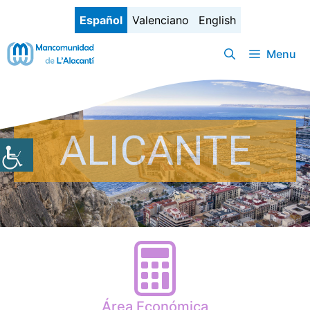
Saltar
Español
Valenciano
English
al
contenido
Menu
ALICANTE
Área Económica