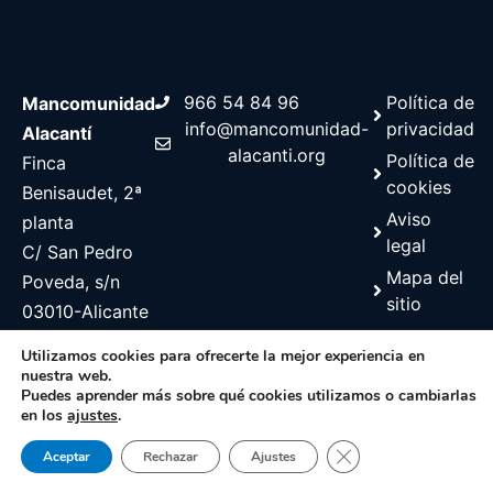
966 54 84 96
Política de
Mancomunidad
info@mancomunidad-
privacidad
Alacantí
alacanti.org
Política de
Finca
cookies
Benisaudet, 2ª
Aviso
planta
legal
C/ San Pedro
Mapa del
Poveda, s/n
sitio
03010-Alicante
Utilizamos cookies para ofrecerte la mejor experiencia en
nuestra web.
Puedes aprender más sobre qué cookies utilizamos o cambiarlas
en los
ajustes
.
©2026 Web desarrollada por Diputación de alicante, Servicio de
Informática
Cerrar el banner de 
Aceptar
Rechazar
Ajustes