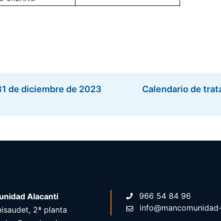
 31 de diciembre de 2023
Calendario de trat
966 54 84 96
nidad Alacantí
info@mancomunidad-a
isaudet, 2ª planta