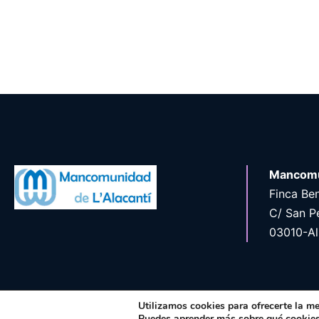
Mancomu
Finca Ben
C/ San P
03010-Al
Utilizamos cookies para ofrecerte la me
©20
Puedes aprender más sobre qué cookies