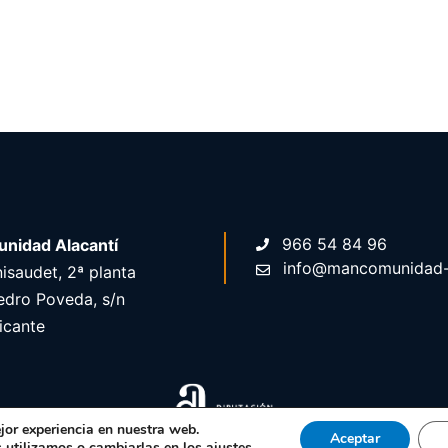
966 54 84 96
nidad Alacantí
info@mancomunidad-a
isaudet, 2ª planta
edro Poveda, s/n
icante
jor experiencia en nuestra web.
26 Web desarrollada por Diputación de alicante, Servicio de Informá
Aceptar
 utilizamos o cambiarlas en los
ajustes
.