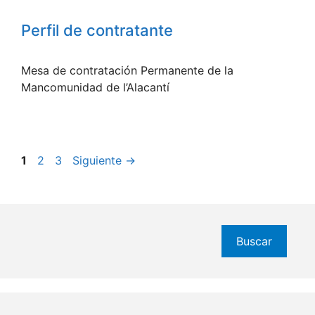
Perfil de contratante
Mesa de contratación Permanente de la
Mancomunidad de l’Alacantí
Página
Página
Página
1
2
3
Siguiente
→
Buscar
Buscar