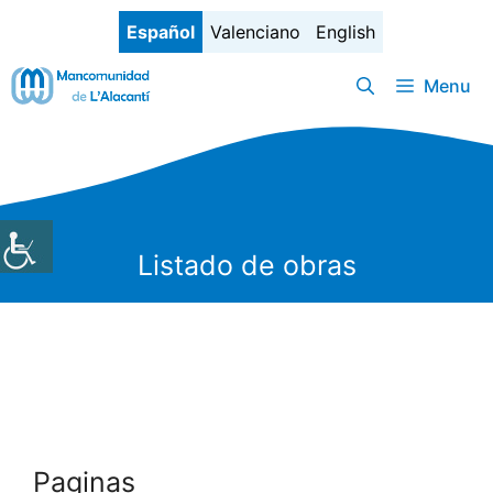
Saltar
Español
Valenciano
English
al
contenido
Menu
Listado de obras
Paginas