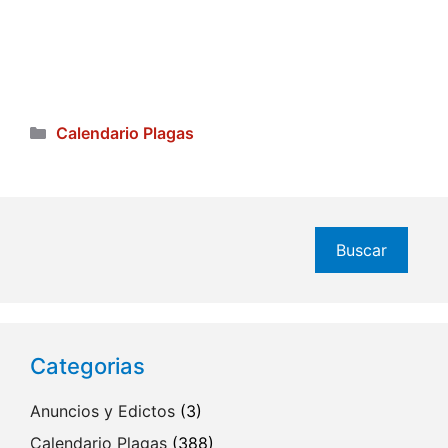
Categorías
Calendario Plagas
Buscar
Buscar
Categorias
Anuncios y Edictos
(3)
Calendario Plagas
(388)