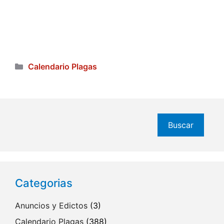
Categorías
Calendario Plagas
Buscar
Buscar
Categorias
Anuncios y Edictos
(3)
Calendario Plagas
(388)