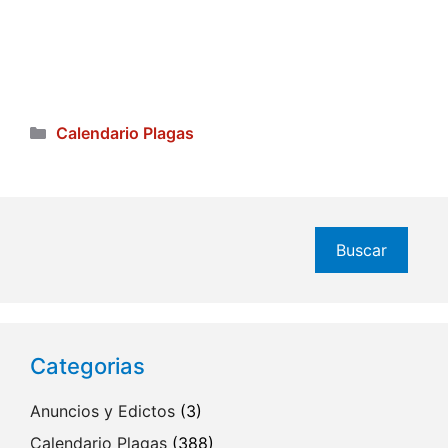
Categorías
Calendario Plagas
Buscar
Buscar
Categorias
Anuncios y Edictos
(3)
Calendario Plagas
(388)