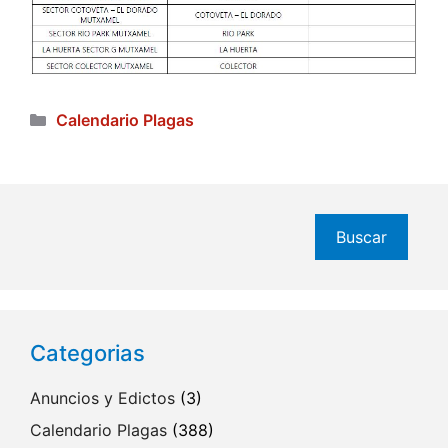
Categorías
Calendario Plagas
Buscar
Buscar
Categorias
Anuncios y Edictos
(3)
Calendario Plagas
(388)