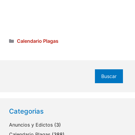
Categorías
Calendario Plagas
Buscar
Buscar
Categorias
Anuncios y Edictos
(3)
Calendario Plagas
(388)