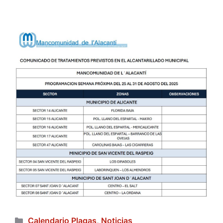
Categorías
Calendario Plagas
,
Noticias