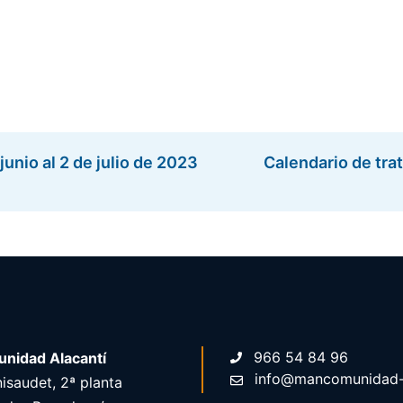
unio al 2 de julio de 2023
Calendario de trat
966 54 84 96
nidad Alacantí
info@mancomunidad-a
isaudet, 2ª planta