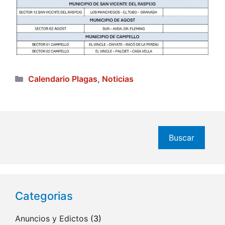
Categorías
Calendario Plagas
,
Noticias
Buscar
Buscar
Categorias
Anuncios y Edictos
(3)