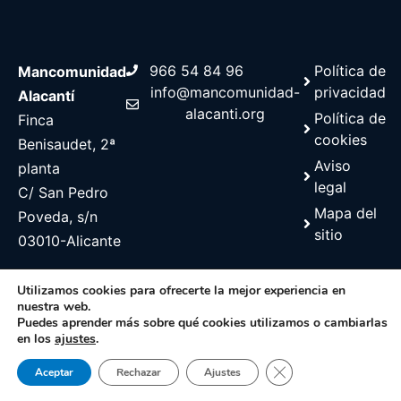
966 54 84 96
Política de
Mancomunidad
info@mancomunidad-
privacidad
Alacantí
alacanti.org
Política de
Finca
cookies
Benisaudet, 2ª
Aviso
planta
legal
C/ San Pedro
Mapa del
Poveda, s/n
sitio
03010-Alicante
Utilizamos cookies para ofrecerte la mejor experiencia en
nuestra web.
Puedes aprender más sobre qué cookies utilizamos o cambiarlas
©2026 Web desarrollada por Diputación de alicante, Servicio de
en los
ajustes
.
Informática
Cerrar el banner de 
Aceptar
Rechazar
Ajustes