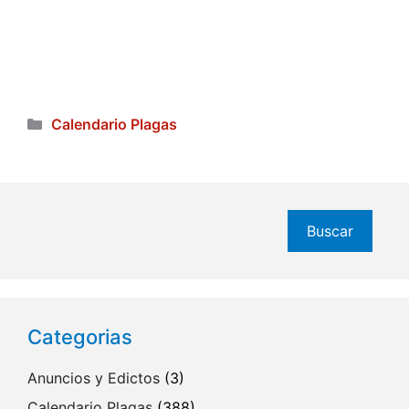
Categorías
Calendario Plagas
Buscar
Buscar
Categorias
Anuncios y Edictos
(3)
Calendario Plagas
(388)