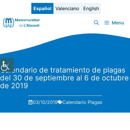
Saltar
Español
Valenciano
English
al
contenido
Menu
Calendario de tratamiento de plagas
del 30 de septiembre al 6 de octubre
de 2019
03/10/2019
Calendario Plagas