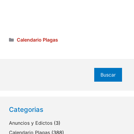
Categorías
Calendario Plagas
Buscar
Buscar
Categorias
Anuncios y Edictos
(3)
Calendario Plagas
(388)