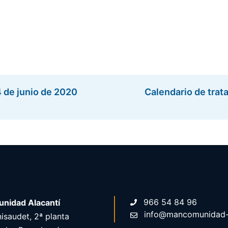
4 de junio de 2020
Calendario de trat
966 54 84 96
nidad Alacantí
info@mancomunidad-a
isaudet, 2ª planta