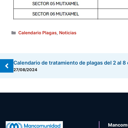
Categorías
Calendario Plagas
,
Noticias
Calendario de tratamiento de plagas del 2 al 
27/08/2024
Mancomu