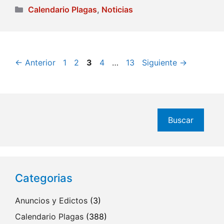
Categorías
Calendario Plagas
,
Noticias
Página
Página
Página
Página
Página
←
Anterior
1
2
3
4
…
13
Siguiente
→
Buscar
Buscar
Categorias
Anuncios y Edictos
(3)
Calendario Plagas
(388)