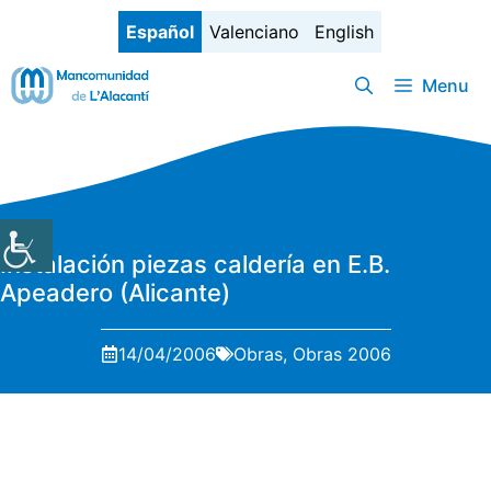
Saltar
Español
Valenciano
English
al
contenido
Menu
Instalación piezas caldería en E.B.
Apeadero (Alicante)
14/04/2006
Obras
,
Obras 2006