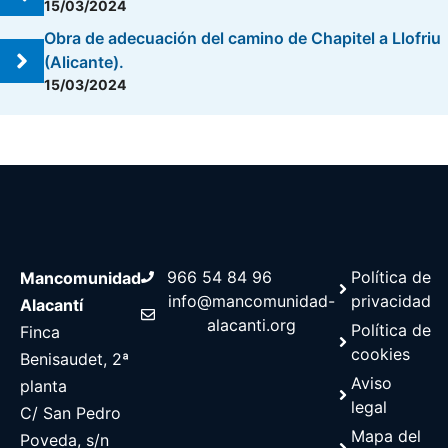
15/03/2024
Obra de adecuación del camino de Chapitel a Llofriu
(Alicante).
15/03/2024
966 54 84 96
Política de
Mancomunidad
info@mancomunidad-
privacidad
Alacantí
alacanti.org
Política de
Finca
cookies
Benisaudet, 2ª
Aviso
planta
legal
C/ San Pedro
Mapa del
Poveda, s/n