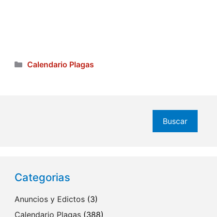
Categorías
Calendario Plagas
Buscar
Buscar
Categorias
Anuncios y Edictos
(3)
Calendario Plagas
(388)