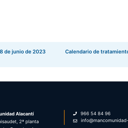
18 de junio de 2023
Calendario de tratamiento
966 54 84 96
nidad Alacantí
info@mancomunidad-a
isaudet, 2ª planta