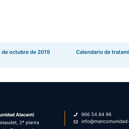
3 de octubre de 2019
Calendario de tratami
966 54 84 96
nidad Alacantí
info@mancomunidad-a
isaudet, 2ª planta