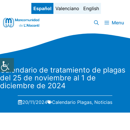
Saltar
Español
Valenciano
English
al
contenido
Menu
Calendario de tratamiento de plagas
del 25 de noviembre al 1 de
diciembre de 2024
20/11/2024
Calendario Plagas
,
Noticias